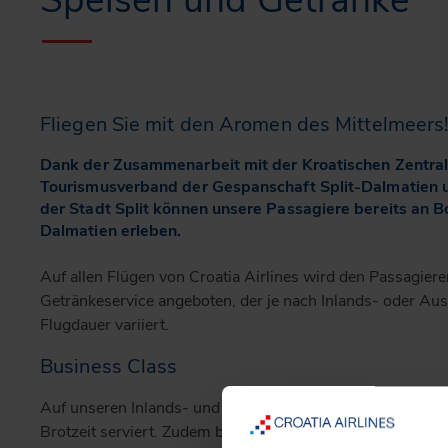
Speisen und Getränke
Fliegen Sie mit den Aromen des Mittelmeers
Dank der Zusammenarbeit mit der Kroatischen Zentral
Tourismusverband der Gespanschaft Split-Dalmatien
der Stadt Split können unsere Passagiere bereits an 
Dalmatien erleben.
Auf allen Flügen von Croatia Airlines wird den Passagiere
Getränkeservice angeboten, der je nach Inlands- oder Aus
Flugdauer variiert.
Business Class
Auf unseren Inlands- und Auslandsflügen werden unsere
Brotzeit serviert. Zudem bieten wir eine große Auswahl a