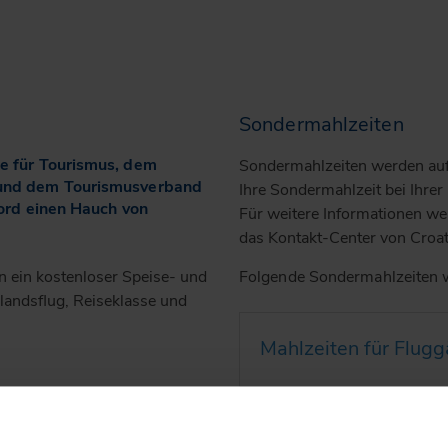
!
Sondermahlzeiten
e für Tourismus, dem
Sondermahlzeiten werden auf 
 und dem Tourismusverband
Ihre Sondermahlzeit bei Ihre
Bord einen Hauch von
Für weitere Informationen wen
das Kontakt-Center von Croat
n ein kostenloser Speise- und
Folgende Sondermahlzeiten 
landsflug, Reiseklasse und
Mahlzeiten für Flug
n Passagieren Dalmatinische
n Getränken an: Säfte, Wein,
Mahlzeiten für Ange