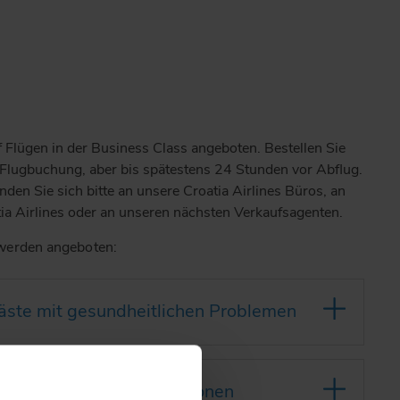
Flügen in der Business Class angeboten. Bestellen Sie
r Flugbuchung, aber bis spätestens 24 Stunden vor Abflug.
den Sie sich bitte an unsere Croatia Airlines Büros, an
ia Airlines oder an unseren nächsten Verkaufsagenten.
werden angeboten:
gäste mit gesundheitlichen Problemen
hörige bestimmter Religionen