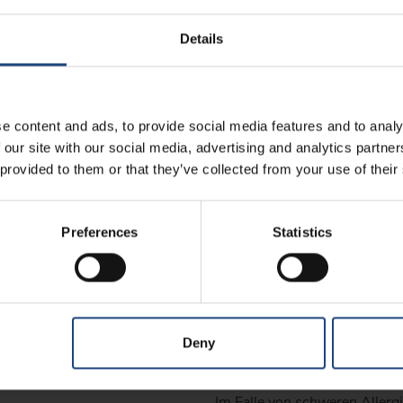
Details
Mahlzeiten für Kinde
e content and ads, to provide social media features and to analy
 our site with our social media, advertising and analytics partn
Andere Sondermahlz
 provided to them or that they’ve collected from your use of their
Preferences
Statistics
Allergie gegen Erdnüs
Croatia Airlines bietet in ih
jedoch kann nicht garantiert
de
Erdnussprodukten in Berühr
Deny
Fahrgastkabine vom vorherge
Fahrgäste stammen.
Im Falle von schweren Allerg