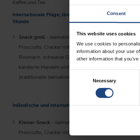
Kaffee und Tee.
Consent
Internationale Flüge, länger als 1
Stunde
This website uses cookies
Snack groß
- dalmatinischer
We use cookies to personalis
Prosciutto, Cracker mit Olivenöl und
information about your use of
Rosmarin, schwarze Olivenpaste,
other information that you’ve
kandierte Mandeln und „bobići“
Consent
(traditionelle dalmatinische Süßigkeit).
Necessary
Selection
Inländische und internationale Flüge, kürzer als 1 Stun
Kleiner Snack
- dalmatinischer
Prosciutto, Cracker mit Olivenöl und