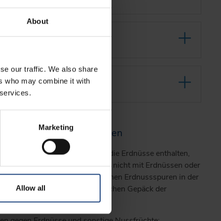
About
r
se our traffic. We also share
ers who may combine it with
eiten
 services.
Marketing
se und sonstige Nusssorten
rem Angebot keine Mahlzeiten an, die Erdnüsse enthalten,
 werden, dass die Nahrungsmittel nicht mit Erdnüssen oder
ung gekommen sind. Zudem können Erdnussspuren in der
Allow all
henden Flug oder dem persönlichen Gepäck der
ien gegen Erdnüsse und sonstige Nussfrüchte: