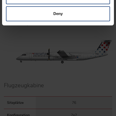
jetzt informieren
Deny
Dash 8-Q400
Flugzeugkabine
Sitzplätze
76
Konfiguration
2x2