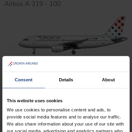
Airbus A 319 - 100
Flugzeugkabine
Consent
Details
About
Sitzplätze
144
This website uses cookies
Konfiguration
3x3
We use cookies to personalise content and ads, to
provide social media features and to analyse our traffic.
Reihen
25
We also share information about your use of our site with
our social media, advertising and analytics partners who