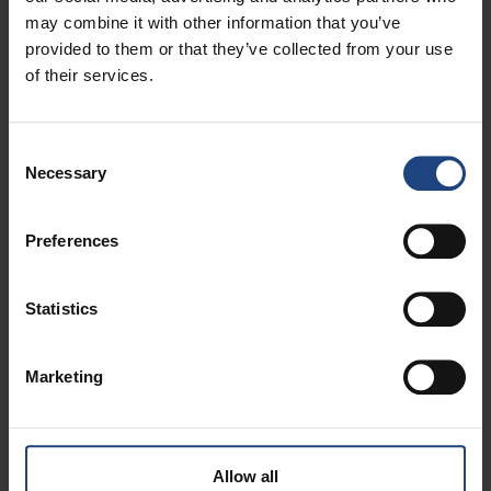
Reihe am
9, 10
may combine it with other information that you’ve
Notausgang
provided to them or that they’ve collected from your use
of their services.
Reihen an den
7 - 15
Flügeln
Consent
Klasse
Business class / Economy class
Necessary
Selection
Sitzhersteller
Recaro BL 3520 / Recaro BL 3520
Preferences
Sitzabstand
76.2 cm / 71.1 cm
Statistics
Sitzbreite
50 cm / 50 cm
Marketing
Maximale
7 cm / 7 cm
Neigung
Allow all