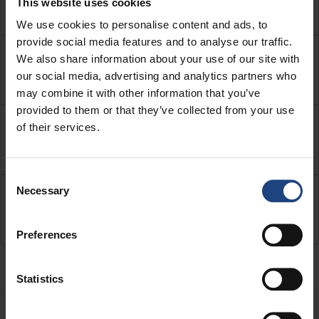
This website uses cookies
ili prtljažniku zrakoplova?
We use cookies to personalise content and ads, to
provide social media features and to analyse our traffic.
Što moram uzeti u obzir kada putujem s
We also share information about your use of our site with
dresiranim psom?
our social media, advertising and analytics partners who
may combine it with other information that you’ve
provided to them or that they’ve collected from your use
Gdje mogu pronaći informacije o
of their services.
transportu kućnih ljubimaca?
Consent
Necessary
Selection
Koliko iznosi cijena prijevoza kućnog
ljubimca?
Preferences
Statistics