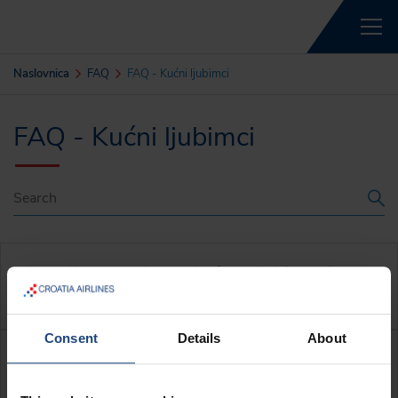
Naslovnica
FAQ
FAQ - Kućni ljubimci
FAQ - Kućni ljubimci
Mogu li prevesti svog kućnog ljubimca i
koji su mi dokumenti potrebni?
Consent
Details
About
Gdje mogu pronaći informacije o
putovanju s kućnim ljubimcima u kabini