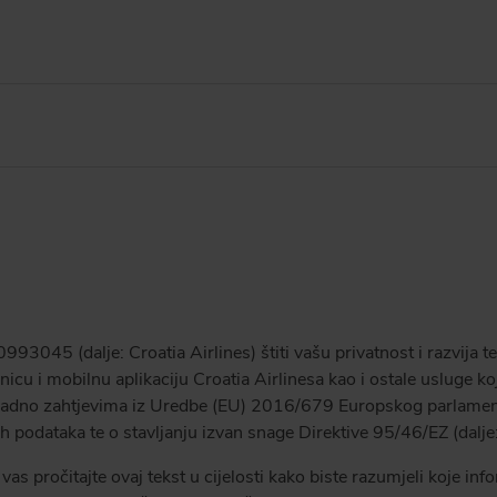
993045 (dalje: Croatia Airlines) štiti vašu privatnost i razvija 
icu i mobilnu aplikaciju Croatia Airlinesa kao i ostale usluge ko
ladno zahtjevima iz Uredbe (EU) 2016/679 Europskog parlamenta 
 podataka te o stavljanju izvan snage Direktive 95/46/EZ (dalje
s pročitajte ovaj tekst u cijelosti kako biste razumjeli koje inf