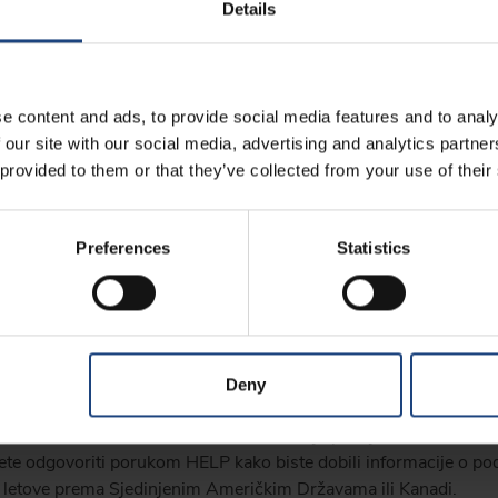
orisnika trećim stranama, osim ako nema vaše dopuštenje. Croati
Details
 koja bi vas mogla zanimati. Takvim trećim stranama neće bi
ni čuvati povjerljivost podataka.
obavijesti
e content and ads, to provide social media features and to analy
 our site with our social media, advertising and analytics partn
 provided to them or that they’ve collected from your use of their
zervacije pristajete da vam Croatia Airlines može slati SMS po
jenja, promjena izlaza (gatea), otkazivanja letova i drugih važni
Preferences
Statistics
imati važne informacije o svom putovanju.
je obavijesti vezanih uz let te se neće koristiti za marketinške SM
Deny
ričkih Država ili Kanade, SMS komunikacija podliježe lokalnim 
te odgovoriti porukom HELP kako biste dobili informacije o podr
 za letove prema Sjedinjenim Američkim Državama ili Kanadi.