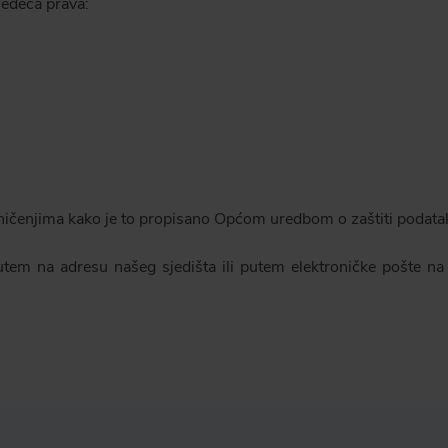
jedeća prava:
ničenjima kako je to propisano Općom uredbom o zaštiti podat
utem na adresu našeg sjedišta ili putem elektroničke pošte na