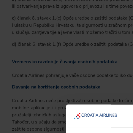
ili ostvarivanja prava iz ugovora o prijevozu i s time pove
c)
članak 6. stavak 1.(c) Opće uredbe o zaštiti podataka (
i ulasku u Republiku Hrvatsku, te sigurnosti u zračnom pr
u slučaju zahtjeva tijela javne vlasti možemo tražiti u tom
d)
članak 6. stavak 1.(f) Opće uredbe o zaštiti podataka (G
Vremensko razdoblje čuvanja osobnih podataka
Croatia Airlines pohranjuje vaše osobne podatke toliko dugo
Davanje na korištenje osobnih podataka
Croatia Airlines neće prosljeđivati osobne podatke treći
mobilne aplikacije ili pružanja usluga Croatia Airlines (
pružatelji tehničkih usluga stranaka, dostavljači pošte, pru
Također, u slučaju da smo u obvezi i) prema pozitivnim propi
zaštite osobne sigurnosti naših korisnika ili javnog interes