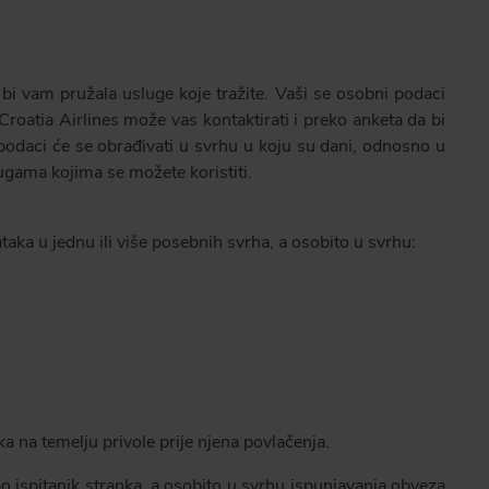
 bi vam pružala usluge koje tražite. Vaši se osobni podaci
 Croatia Airlines može vas kontaktirati i preko anketa da bi
 podaci će se obrađivati u svrhu u koju su dani, odnosno u
lugama kojima se možete koristiti.
aka u jednu ili više posebnih svrha, a osobito u svrhu:
a na temelju privole prije njena povlačenja.
o ispitanik stranka, a osobito u svrhu ispunjavanja obveza