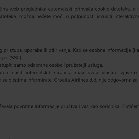
ećina web preglednika automatski prihvaća cookie datoteka, al
datoteka, možda nećete moći u potpunosti iskusiti interaktivne
 pristupa, uporabe ili otkrivanja. Kad se osobne informacije (ka
ayer (SSL).
tupiti samo odabrane osobe i pružatelji usluga.
tem naših internetskih stranica imaju svoje vlastite izjave o 
 se o istima informirate. Croatia Airlines d.d. nije odgovorna za 
žavala povratne informacije društva i vas kao korisnika. Potiče