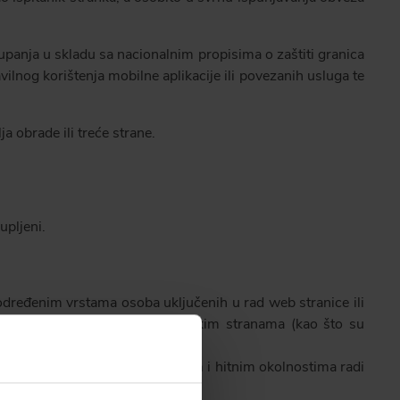
upanja u skladu sa nacionalnim propisima o zaštiti granica
lnog korištenja mobilne aplikacije ili povezanih usluga te
a obrade ili treće strane.
upljeni.
određenim vrstama osoba uključenih u rad web stranice ili
 administracija sustava) ili vanjskim stranama (kao što su
ines i iii) postupiti u izvanrednim i hitnim okolnostima radi
.