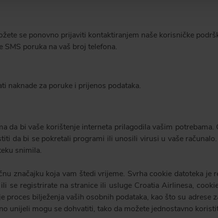
žete se ponovno prijaviti kontaktiranjem naše korisničke podr
ve SMS poruka na vaš broj telefona.
i naknade za poruke i prijenos podataka.
a da bi vaše korištenje interneta prilagodila vašim potrebama. 
ti da bi se pokretali programi ili unosili virusi u vaše računalo
teku snimila.
čnu značajku koja vam štedi vrijeme. Svrha cookie datoteka je re
 ili se registrirate na stranice ili usluge Croatia Airlinesa, co
e proces bilježenja vaših osobnih podataka, kao što su adrese za
o unijeli mogu se dohvatiti, tako da možete jednostavno koristiti