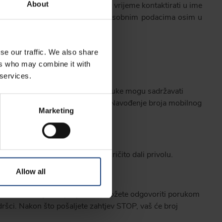
a Airlines može vas s vremena na vrijeme kontaktirati u ime
About
ti dopušteno koristiti se vašim osobnim podacima osim u
se our traffic. We also share
ers who may combine it with
 services.
ruke povezane s vašim letom. Poruke mogu sadržavati
h obavijesti vezanih uz putovanje. Navođenje broja mobilnog
Marketing
S poruke, osim ako za to niste izričito dali privolu.
Allow all
telekomunikacijskim propisima. Možete odgovoriti porukom
šci. Nakon što pošaljete zahtjev STOP, vaš će broj