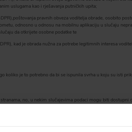
zanim uslugama kao i rješavanja putničkih upita;
GDPR),poštovanja pravnih obveza voditelja obrade, osobito post
ometu, odnosno u odnosu na mobilnu aplikaciju u slučaju nepravi
 slučaju da otkrijete osobne podatke te
DPR), kad je obrada nužna za potrebe legitimnih interesa voditelj
 koliko je to potrebno da bi se ispunila svrha u koju su isti prik
m stranama, no, u nekim slučajevima podaci mogu biti dostupni 
primjerice, administracija, prodaja, marketing, pravna služba,
žatelji usluga hostinga, IT tvrtke, komunikacijske agencije).
sima; ii) radi zaštite i o-čuvanja prava ili imovine Croatia Airl
a, Croatia Airlines će proslijediti osobne podatke i bez obavijesti