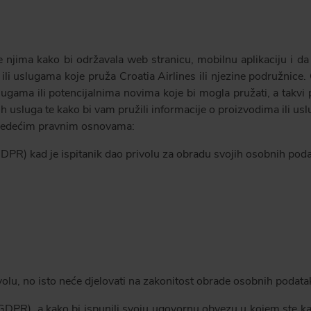
se njima kako bi održavala web stranicu, mobilnu aplikaciju i da
ili uslugama koje pruža Croatia Airlines ili njezine podružnice.
ugama ili potencijalnima novima koje bi mogla pružati, a takvi
ih usluga te kako bi vam pružili informacije o proizvodima ili us
sljedećim pravnim osnovama:
DPR) kad je ispitanik dao privolu za obradu svojih osobnih podat
olu, no isto neće djelovati na zakonitost obrade osobnih podatak
(GDPR), a kako bi ispunili svoju ugovornu obvezu u kojem ste ka