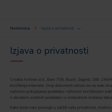
Naslovnica
Izjava o privatnosti
Izjava o privatnosti
Croatia Airlines d.d., Bani 75B, Buzin, Zagreb, OIB: 24640
korištenja interneta. Ovaj dokument odnosi se na web stran
načinom prikupljanja podataka i njihovim korištenjem suk
s obradom osobnih podataka i o slobodnom kretanju takvih
Kako biste nam pomogli u zaštiti vaše privatnosti, molimo va