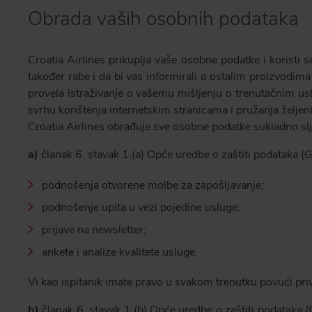
Obrada vaših osobnih podataka
Croatia Airlines prikuplja vaše osobne podatke i koristi 
također rabe i da bi vas informirali o ostalim proizvodima 
provela istraživanje o vašemu mišljenju o trenutačnim usl
svrhu korištenja internetskim stranicama i pružanja željen
Croatia Airlines obrađuje sve osobne podatke sukladno 
a)
članak 6. stavak 1.(a) Opće uredbe o zaštiti podataka (G
podnošenja otvorene molbe za zapošljavanje;
podnošenje upita u vezi pojedine usluge;
prijave na newsletter;
ankete i analize kvalitete usluge.
Vi kao ispitanik imate pravo u svakom trenutku povući priv
b)
članak 6. stavak 1.(b) Opće uredbe o zaštiti podataka 