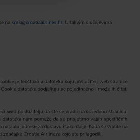
ške na
sms@croatiaairlines.hr
. U takvim slučajevima
Cookie je tekstualna datoteka koju poslužitelj web stranice
. Cookie datoteke dodjeljuju se pojedinačno i može ih čitati
ći web poslužitelju da ste se vratili na određenu stranicu.
okie datoteka nam pomaže da se prisjetimo vaših specifičnih
 naplatu, adrese za dostavu i tako dalje. Kada se vratite na
 značajke Croatia Airlinesa koje ste prilagodili.