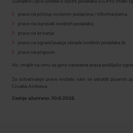
Sukladno Opće uredbe o zaštiti podataka (GDPR) imate sl
pravo na pristup osobnim podacima i informacijama;
pravo na ispravak osobnih podataka;
pravo na brisanje;
pravo na ograničavanje obrade osobnih podataka te
pravo na prigovor.
No, imajte na umu da gore navedena prava podliježu ogra
Za ostvarivanje prava možete nam se obratiti pisanim p
Croatia Airlinesa.
Zadnje ažurirano: 30.6.2026.