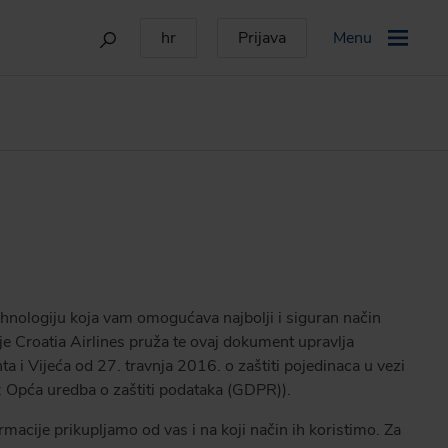
Menu
tehnologiju koja vam omogućava najbolji i siguran način
je Croatia Airlines pruža te ovaj dokument upravlja
i Vijeća od 27. travnja 2016. o zaštiti pojedinaca u vezi
: Opća uredba o zaštiti podataka (GDPR)).
ormacije prikupljamo od vas i na koji način ih koristimo. Za