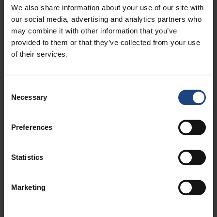
svakim danom sve više razvija.
We also share information about your use of our site with
Dodatne pogodnosti koje pruža Croatia
our social media, advertising and analytics partners who
may combine it with other information that you’ve
Airlines
provided to them or that they’ve collected from your use
U cijenu avionske karte uključeni su hrana i piće koje
of their services.
dobivate u zrakoplovu tijekom leta. Na vašem sjedalu u
zrakoplovu dočekat će vas osobni primjerak našeg putnog
Consent
časopisa CROATIA, u kojem možete čitati o ljepotama
Necessary
Selection
Hrvatske, inozemnim odredištima Croatia Airlinesa te o
mnogim drugim zanimljivim i zabavnim temama. U
navedenu cijenu uključen je i, web-check-in ili prijava za let
Preferences
u zračnoj luci te nagradne milje u programu Miles & More ili
u nekom drugom programu neke od zrakoplovnih
Statistics
kompanija iz Star Alliance grupe.
Marketing