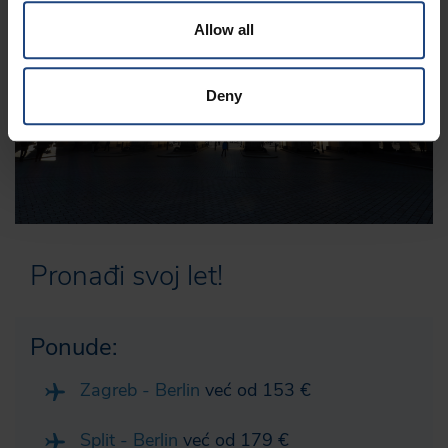
Allow all
Deny
Pronađi svoj let!
Ponude:
Zagreb - Berlin
već od 153 €
Split - Berlin
već od 179 €