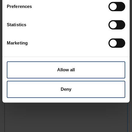
Preferences
Namn och efternamn:
E-post:
Statistics
Meddelande:
Marketing
Allow all
Deny