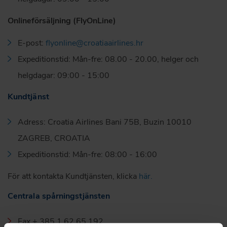
Onlineförsäljning (FlyOnLine)
E-post:
flyonline@croatiaairlines.hr
Expeditionstid: Mån-fre: 08.00 - 20.00, helger och
helgdagar: 09:00 - 15:00
Kundtjänst
Adress: Croatia Airlines Bani 75B, Buzin 10010
ZAGREB, CROATIA
Expeditionstid: Mån-fre: 08:00 - 16:00
För att kontakta Kundtjänsten, klicka
här.
Centrala spårningstjänsten
Fax + 385 1 62 65 192