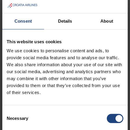
E-post:
tracing.hdq@croatiaairlines.hr
Filialkontor och försäljningsrepresentanter
Consent
Details
About
Du hittar en lista över filialer och huvud
försäljningsrepresentanter
här
.
This website uses cookies
Marknadsavdelning
We use cookies to personalise content and ads, to
provide social media features and to analyse our traffic.
E-post:
marketing@croatiaairlines.hr
We also share information about your use of our site with
our social media, advertising and analytics partners who
Kära kunder, du kan skicka dina
may combine it with other information that you’ve
provided to them or that they’ve collected from your use
meddelanden till oss här.
of their services.
Meddelande för: *
Consent
Necessary
Selection