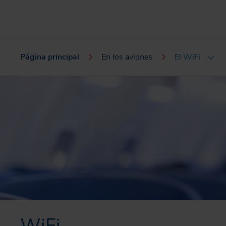
Página principal
En los aviones
El WiFi