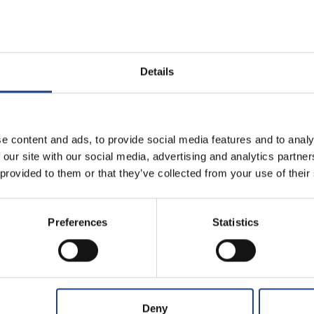
urf
Sky Premium
r mensajes, navegar por
Mandar mensajes, navegación por
Details
et en un grado menor y
Internet ilimitada, uso del correo
acceso al correo electrónico
electrónico y las redes sociales
redes sociales (videos no
ilimitado, y ver contenido de los
incluidos). Disponible 1 hora
videos más cortos.Disponible
e content and ads, to provide social media features and to analy
s de la activación.
durante todo el vuelo.
 our site with our social media, advertising and analytics partn
 provided to them or that they’ve collected from your use of their
11,95€
Preferences
Statistics
Deny