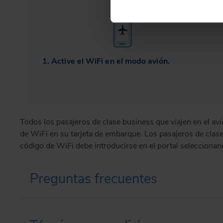
1. Active el WiFi en el modo avión.
Todos los pasajeros de clase business que viajen en el avi
de WiFi en su tarjeta de embarque. Los pasajeros de clase
código de WiFi debe introducirse en el portal selecciona
Preguntas frecuentes