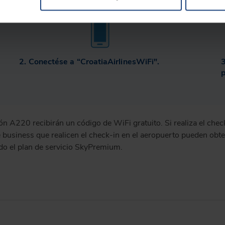
2. Conectése a “CroatiaAirlinesWiFi".
3
p
ón A220 recibirán un código de WiFi gratuito. Si realiza el check
 business que realicen el check-in en el aeropuerto pueden obte
ndo el plan de servicio SkyPremium.