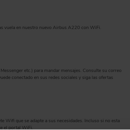
ras vuela en nuestro nuevo Airbus A220 con WiFi.
 Messenger etc.) para mandar mensajes. Consulte su correo
Quede conectado en sus redes sociales y siga las ofertas
e Wifi que se adapte a sus necesidades. Incluso si no esta
e el portal WiFi.