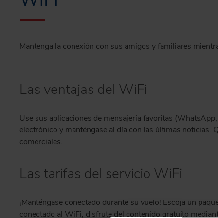
WiFi
Mantenga la conexión con sus amigos y familiares mient
Las ventajas del WiFi
Use sus aplicaciones de mensajería favoritas (WhatsApp,
electrónico y manténgase al día con las últimas noticias. 
comerciales.
Las tarifas del servicio WiFi
¡Manténgase conectado durante su vuelo! Escoja un paquet
conectado al WiFi, disfrute del contenido gratuito mediant