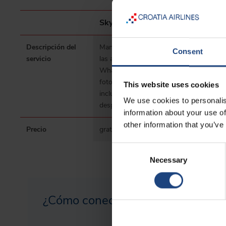
Sky Chat
Sky S
Descripción del
Mandar mensajes a través de
Manda
Consent
servicio
las aplicaciones como
Intern
WhatsApp y Messenger (
tener 
fotografías y videos no están
y las 
This website uses cookies
incluidos). Disponible 10 min
están 
We use cookies to personalis
después de la activación.
despué
information about your use of
other information that you’ve
Precio
gratuito
7,95€
Consent
Necessary
Selection
¿Cómo conectarse al WiFi?