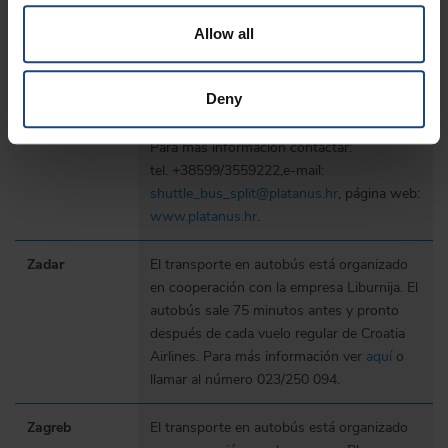
Salidas de Opatija (Slatina) - consultar los
horarios aquí.
Allow all
Split
El transporte en autobús está organizado
Deny
en cooperación con la empresa Platanus
d.o.o.. Consultar los horarios
aquí
.
Para más información contactar:
tel. +38599/3559222,e-mail:
shuttle_bus_split@platanus.hr
, página web:
www.platanus.hr
.
Zadar
El transporte en autobús está organizado
en cooperación con la empresa Liburnija. El
autobús sale 75 minutos antes y pronto
después de cada vuelo regular de Croatia
Airlines. Para más información ver
aquí
o
llamar al número 023/250 094.
Zagreb
El transporte en autobús está organizado