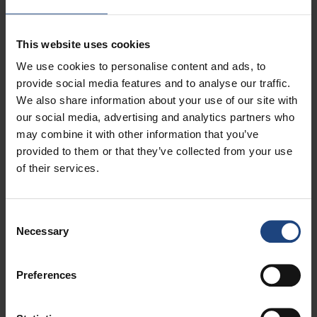
Transporte de pasajeros con necesidades
especiales
This website uses cookies
Viajar con niños
We use cookies to personalise content and ads, to
provide social media features and to analyse our traffic.
We also share information about your use of our site with
our social media, advertising and analytics partners who
Equipaje
may combine it with other information that you’ve
provided to them or that they’ve collected from your use
Equipaje de mano
of their services.
Equipaje especial y equipos deportivos
Consent
Necessary
Equipaje facturado
Selection
Equipaje prohibido
Preferences
Incidencias en el transporte de equipaje