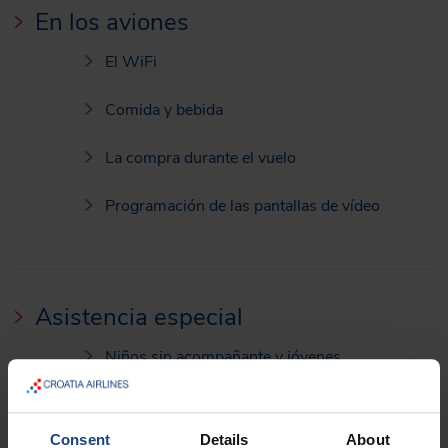
En los aviones
El WiFi
Comida y bebida
La compra durante el vuelo
Programación de las pantallas de vídeo
Asistencia especial
Niños sin acompañante y jóvenes
Transporte de mujeres embarazadas
Consent
Details
About