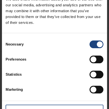
our social media, advertising and analytics partners who
may combine it with other information that you’ve
¿Cuánto cuesta la primera pieza de
provided to them or that they’ve collected from your use
equipaje facturado en la tarifa FlyEasy?
of their services.
¿Los asientos de seguridad y coches de
Consent
bebé se cobran extra?
Necessary
Selection
¿Qué se prohíbe llevar en el equipaje?
Preferences
Statistics
¿Dónde puedo verificar el estado de mi
equipaje si no ha llegado?
Marketing
Si mi equipaje está dañado y no he
presentado la reclamación en el