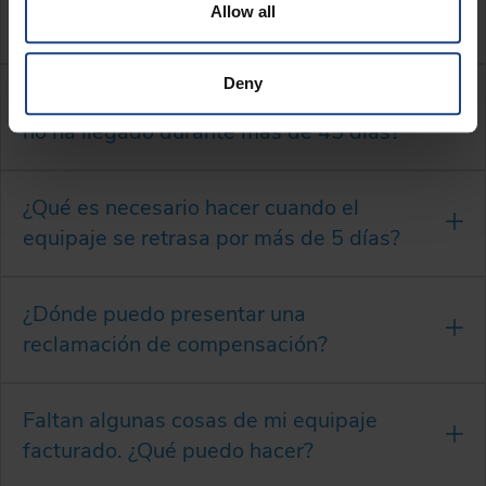
Allow all
aeropuerto, ¿qué debo hacer?
Deny
¿Qué es necesario hacer si el equipaje
no ha llegado durante más de 45 días?
¿Qué es necesario hacer cuando el
equipaje se retrasa por más de 5 días?
¿Dónde puedo presentar una
reclamación de compensación?
Faltan algunas cosas de mi equipaje
facturado. ¿Qué puedo hacer?