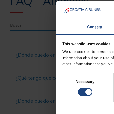
FAQ - Animales
Consent
This website uses cookies
We use cookies to personalis
¿Dónde puedo encontrar información sobre 
information about your use of
other information that you’ve
Consent
¿Qué tengo que considerar al viajar con un 
Necessary
Selection
¿Dónde puedo encontrar información sobre