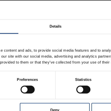
Details
e content and ads, to provide social media features and to analy
el transporte de animales en la cabina o la bode
 our site with our social media, advertising and analytics partn
 provided to them or that they’ve collected from your use of their
perro de servicio?
Preferences
Statistics
 el transporte de animales?
Deny