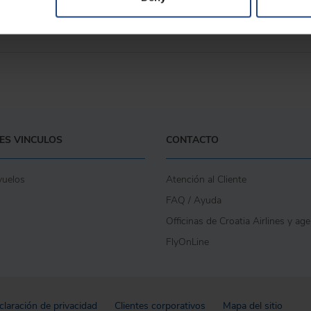
ota?
ES VINCULOS
CONTACTO
vuelos
Atención al Cliente
FAQ / Ayuda
Officinas de Croatia Airlines y ag
FlyOnLine
claración de privacidad
Clientes corporativos
Mapa del sitio