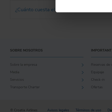
¿Cuánto cuesta el transporte de una masc
SOBRE NOSOTROS
IMPORTANT
Sobre la empresa
Reservas de 
Media
Equipaje
Servicios
Check-in
Transporte Charter
Ofertas
© Croatia Airlines
Avisos legales
Términos de uso
De