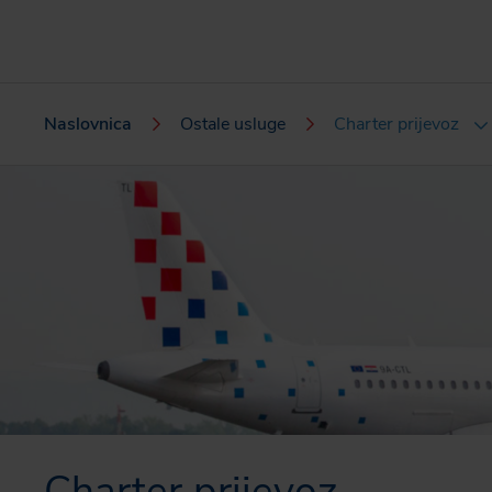
Naslovnica
Ostale usluge
Charter prijevoz