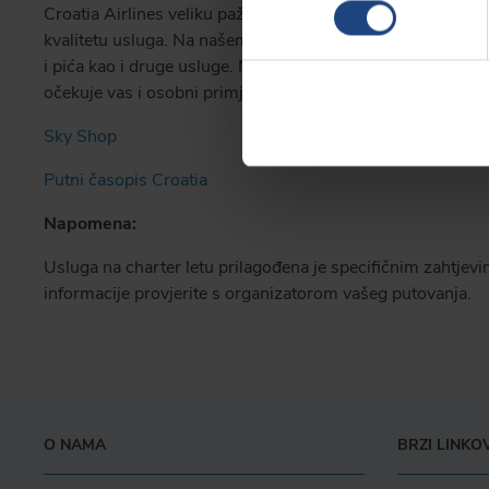
Croatia Airlines veliku pažnju posvećuje povjerenju i zadov
kvalitetu usluga. Na našem charter letu, u skladu s vaš
i pića kao i druge usluge. Nudimo vam mogućnost kupnje 
očekuje vas i osobni primjerak našeg putnog časopisa C
Sky Shop
Putni časopis Croatia
Napomena:
Usluga na charter letu prilagođena je specifičnim zahtjev
informacije provjerite s organizatorom vašeg putovanja.
O NAMA
BRZI LINKOV