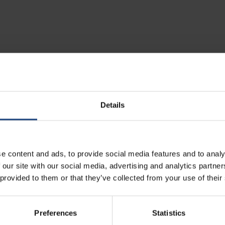
rlines nudi vam i mogućnost ugovaranja charter letova.
Details
voljiti vašim potrebama i željama i omogućiti vam
rganizacije koje žele personalizirani, pouzdani i
rganiziranja pojedinačnih letova ili serije letova.
akvih operacija u mogućnosti smo vam osigurati brz i
e content and ads, to provide social media features and to analy
anizaciji sportskog događaja ili promociji vaše tvrtke,
 our site with our social media, advertising and analytics partn
am organizaciju leta u skladu s vašim potrebama.
 provided to them or that they’ve collected from your use of their
Preferences
Statistics