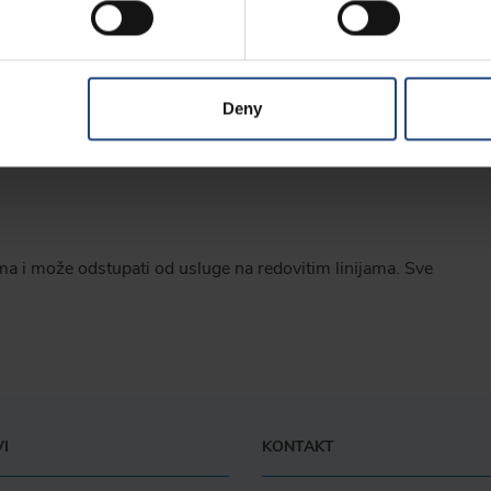
oljstvu svojih putnika te kontinuirano unapređuje i razvija
im željama i mogućnostima, možemo organizirati ponudu hrane
reprezentativnih proizvoda na letu u našem Sky Shopu, a
ROATIA.
Deny
ima i može odstupati od usluge na redovitim linijama. Sve
I
KONTAKT