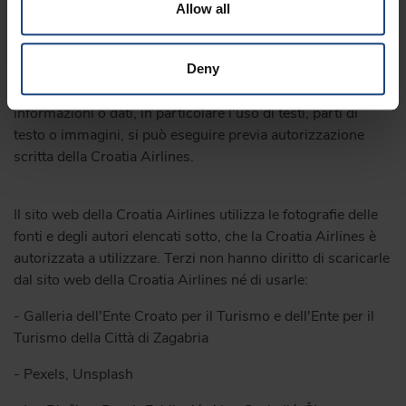
Allow all
Diritto d'autore e marchi
Il contenuto totale del sito web della Croatia Airlines è di
Deny
proprietà della Croatia Airlines. Qualsiasi riproduzione di
informazioni o dati, in particolare l'uso di testi, parti di
testo o immagini, si può eseguire previa autorizzazione
scritta della Croatia Airlines.
Il sito web della Croatia Airlines utilizza le fotografie delle
fonti e degli autori elencati sotto, che la Croatia Airlines è
autorizzata a utilizzare. Terzi non hanno diritto di scaricarle
dal sito web della Croatia Airlines né di usarle:
- Galleria dell'Ente Croato per il Turismo e dell'Ente per il
Turismo della Città di Zagabria
- Pexels, Unsplash