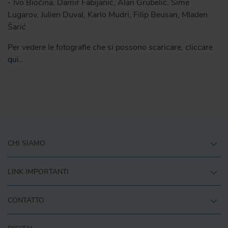
- Ivo Biočina, Damir Fabijanić, Alan Grubelić, Šime
Lugarov, Julien Duval, Karlo Mudri, Filip Beusan, Mladen
Šarić
Per vedere le fotografie che si possono scaricare, cliccare
qui.
.
CHI SIAMO
LINK IMPORTANTI
CONTATTO