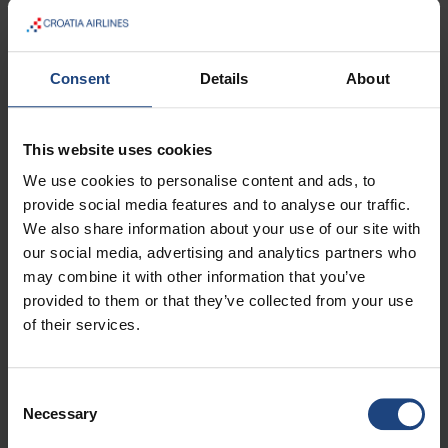
È possibile usufruire solo di un buono regalo per
biglietto. La differenza tra il buono regalo e il biglietto è
Consent
Details
About
da versarsi all'emissione del biglietto aereo.
Il buono regalo può ammontare a qualsiasi importo.
Il buono regalo ha una validità di 12 mesi dalla data di
This website uses cookies
emissione, periodo durante il quale deve essere usato
We use cookies to personalise content and ads, to
provide social media features and to analyse our traffic.
per l'emissione del biglietto aereo.
We also share information about your use of our site with
Il biglietto aereo può riferirsi anche ad un periodo di
our social media, advertising and analytics partners who
viaggio successivo alla data di scadenza del buono
may combine it with other information that you’ve
provided to them or that they’ve collected from your use
sconto.
of their services.
Nel caso in cui dopo l'emissione del biglietto aereo in
base al buono regalo dovesse rimanere un credito
Consent
residuo, per tale importo verrà emesso un nuovo buono
Necessary
Selection
regalo e così via finché tutto l'importo del buono non