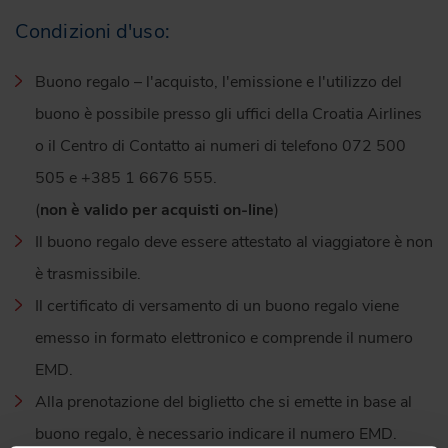
Condizioni d'uso:
Buono regalo – l'acquisto, l'emissione e l'utilizzo del
buono è possibile presso gli uffici della Croatia Airlines
o il Centro di Contatto ai numeri di telefono 072 500
505 e +385 1 6676 555.
(
non è valido per acquisti on-line
)
Il buono regalo deve essere attestato al viaggiatore è non
è trasmissibile.
Il certificato di versamento di un buono regalo viene
emesso in formato elettronico e comprende il numero
EMD.
Alla prenotazione del biglietto che si emette in base al
buono regalo, è necessario indicare il numero EMD.