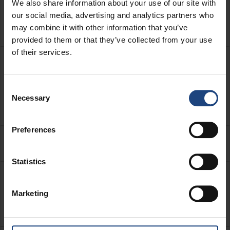
We also share information about your use of our site with
È possibile "mettere in pausa" la
our social media, advertising and analytics partners who
sessione a tempo effettuando il logout?
may combine it with other information that you’ve
provided to them or that they’ve collected from your use
of their services.
Cosa succede se si perde la
connessione dopo aver acquistato una
Consent
sessione WiFi e la sessione viene
Necessary
Selection
addebitata nuovamente?
Preferences
È sicuro utilizzare il servizio WiFi?
Statistics
Cosa succede se il portale WiFi non si
vede quando si avvia il browser
Marketing
Internet?