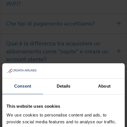
WiFi?
Che tipi di pagamento accettiamo?
Qual è la differenza tra acquistare un
abbonamento come "ospite" e creare un
account utente?
È possibile accedere al servizio WiFi da
due dispositivi contemporaneamente?
Consent
Details
About
Come si può ottenere una copia della
This website uses cookies
fattura?
We use cookies to personalise content and ads, to
provide social media features and to analyse our traffic.