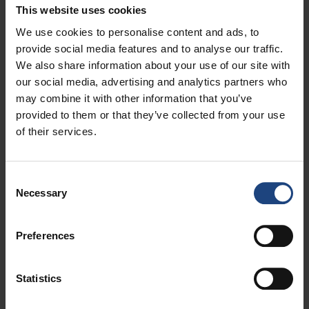
This website uses cookies
We use cookies to personalise content and ads, to
provide social media features and to analyse our traffic.
We also share information about your use of our site with
our social media, advertising and analytics partners who
Шаг 1
may combine it with other information that you’ve
provided to them or that they’ve collected from your use
Загрузите мобильное приложение Croatia
of their services.
Airlines на свой мобильный телефон из
iTunes App Store или Google Play магазина.
Consent
Necessary
Selection
Preferences
Statistics