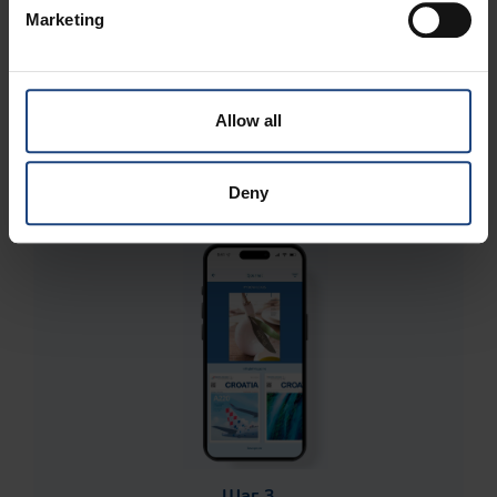
Marketing
Шаг 2
Найдите eNovine -электронные новости в
Allow all
мобильном приложении Croatia Airlines и
выберите названия, которые хотите
загрузить.
Deny
Шаг 3