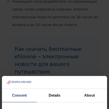
Уменьшите свое воздействие на окружающую
среду, читая цифровые издания. eNovine -
электронные новости доступны за 36 часов до
вылета и до 24 часов после полета.
Как скачать бесплатные
eNovine – электронные
новости для вашего
путешествия
Consent
Details
About