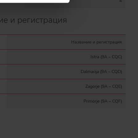
самолетов
4
ие и регистрация
Название и регистрация
Istra (9A – CQC)
Dalmacija (9A – CQD)
Zagorje (9A – CQE)
Primorje (9A – CQF)