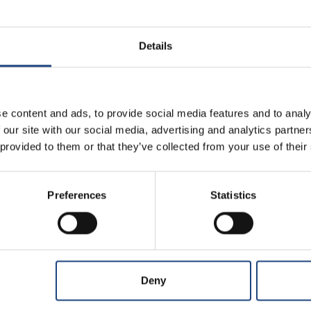
проектирован, как современный и
Производит
ный заменить модели из 60-х и 70-х
иалиний. Первый полет совершил 20
Details
Группа сбор
борт до 38 пассажиров, и
для своей мощности. После выпуска
Максимальн
ая могла принять до 56 пассажиров),
крейсерская
ыстро увидел необходимость в еще
e content and ads, to provide social media features and to analy
конкурировать с региональными
Максимальн
 our site with our social media, advertising and analytics partn
полета
 provided to them or that they’ve collected from your use of their
Допустимая 
Preferences
Statistics
Площадь кр
Длина фюзе
Размах кры
Deny