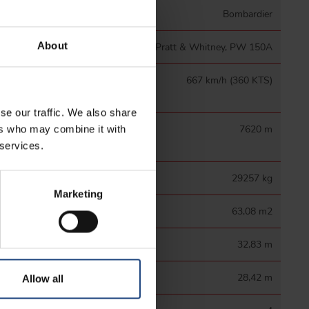
ель
Bombardier
About
ки
2 x Pratt & Whitney, PW 150A
ая
667 km/h (360 KTS)
 скорость
se our traffic. We also share
ая высота
7620 m
ers who may combine it with
 services.
масса
29257 kg
Marketing
ыла
63,08 m2
ляжа
32,83 m
льев
28,42 m
Allow all