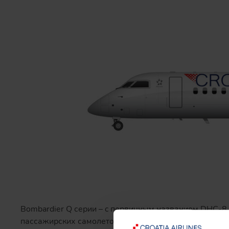
Bombardier Q серии – c первичным названием DHC-8 
пассажирских самолетов (анг. turboprop) канадского 