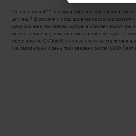
Новая серия 400, которая впервые совершила полет 
длинный фюзеляж и повышенную пассажировместимос
раза мощнее двигатели, которые обеспечивают крейсе
немного больше, чем половина скорости звука. С эт
обозначение Q (Quiet) из-за ее системы снижения ш
На сегодняшний день произведено около 1250 Dash 8