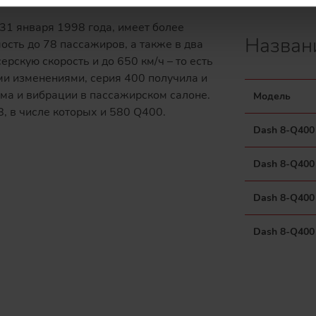
Количество 
31 января 1998 года, имеет более
Назван
ть до 78 пассажиров, а также в два
рскую скорость и до 650 км/ч – то есть
ими изменениями, серия 400 получила и
ума и вибрации в пассажирском салоне.
Модель
, в числе которых и 580 Q400.
Dash 8-Q400
Dash 8-Q400
Dash 8-Q400
Dash 8-Q400