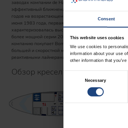
заводах компании de Havilland Canada. Dash 8 был с
эффективный ближнемагистральный самолет, способ
годов на возрастающем количестве региональных ав
Consent
июня 1983 года, первая серия 100 могла принять на 
характеризовалась высокой крейсерской скоростью 
более мощной серии 200 и большей серии 300 (котор
This website uses cookies
компанию покупает Bombardier Aerospace который б
We use cookies to personalis
большей и скоростной модели самолета, способной 
information about your use of
реактивными лайнерами.
other information that you’ve
Обзор кресел
Consent
Necessary
Selection