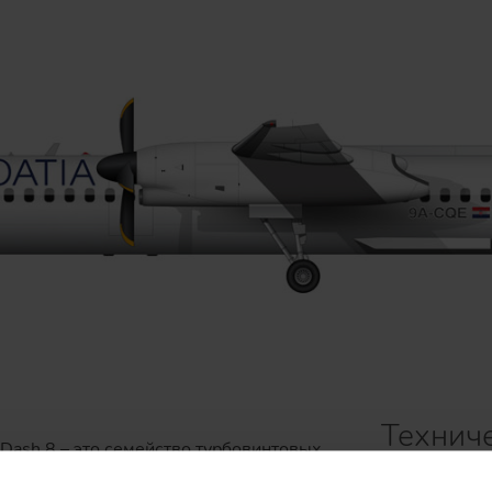
Технич
Dash 8 – это семейство турбовинтовых
производства создано в начале 80-х на