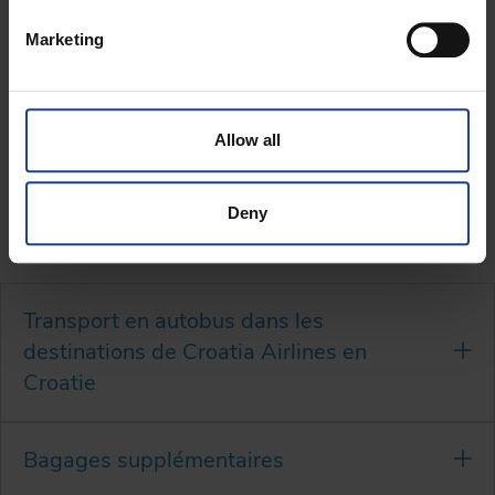
Offres:
Marketing
Nantes - Split
à partir de 181 €
Allow all
En savoir plus:
Deny
Transport en autobus dans les
destinations de Croatia Airlines en
Croatie
Bagages supplémentaires