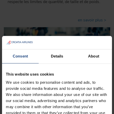
respecte les limites de quantité, de taille et de poids.
en savoir plus >
Consent
Details
About
Bagages enregistrés
This website uses cookies
Si vous avez opté pour la catégorie de tarif FlyEasy et
We use cookies to personalise content and ads, to
désirez faire enregistrer une pièce de bagage en soute,
provide social media features and to analyse our traffic.
vous pouvez acheter une franchise bagage.
We also share information about your use of our site with
our social media, advertising and analytics partners who
en savoir plus >
may combine it with other information that you’ve
provided to them or that they’ve collected from your use