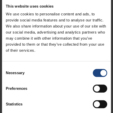
This website uses cookies
We use cookies to personalise content and ads, to
provide social media features and to analyse our traffic.
We also share information about your use of our site with
our social media, advertising and analytics partners who
Coopération commerciale
may combine it with other information that you’ve
provided to them or that they’ve collected from your use
Chez Croatia Airlines, nous croyons que la réussite vient
of their services.
du partenariat et d’une vision commune. Si vous êtes
intéressé par une collaboration, n’hésitez pas à nous
contacter en toute confiance.
Consent
Necessary
Selection
Preferences
Statistics