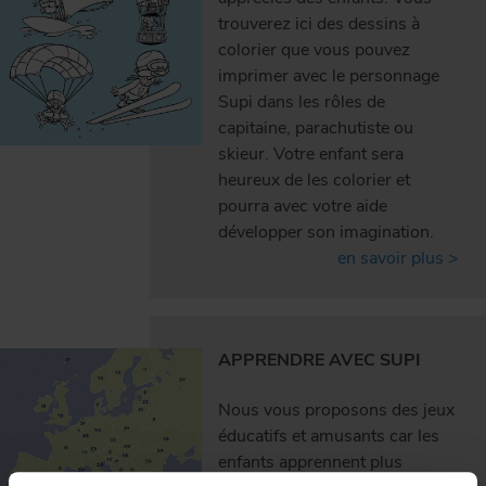
trouverez ici des dessins à
colorier que vous pouvez
imprimer avec le personnage
Supi dans les rôles de
capitaine, parachutiste ou
skieur. Votre enfant sera
heureux de les colorier et
pourra avec votre aide
développer son imagination.
en savoir plus >
APPRENDRE AVEC SUPI
Nous vous proposons des jeux
éducatifs et amusants car les
enfants apprennent plus