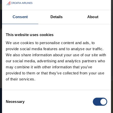
facilement par le jeu et
prennent du plaisir en même
temps. Ils apprendront
Consent
Details
About
l'alphabet aérien, les noms des
pays européens ainsi que leur
drapeau, le pays d'origine des
This website uses cookies
meilleurs amis de Supi et bien
d'autres thèmes. Nous
We use cookies to personalise content and ads, to
espèrons que vos enfants
provide social media features and to analyse our traffic.
résoudront les énigmes
We also share information about your use of our site with
proposées avec succès.
our social media, advertising and analytics partners who
en savoir plus >
may combine it with other information that you’ve
provided to them or that they’ve collected from your use
of their services.
TROUVE LE CHEMIN
Consent
Necessary
Dans ces jeux intéressants,
Selection
votre enfant peut développer