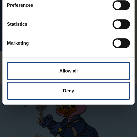
ses capacités de reflexion et
Preferences
ses connaissances sur le
repérage dans l'espace pour
retrouver son ami Supi et les
Statistics
autres héros. En parcourant le
labyrinthe votre enfant se
Marketing
concentrera sur l'objectif de
trouver le chemin le plus court
tout en s'amusant.
en savoir plus >
Allow all
Deny