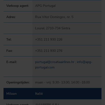
Verkoop agent:
APG Portugal
Adres:
Rua Vitor Domingos, nr. 5
Lourel, 2710-734 Sintra
Tel:
+351 211 930 226
Fax:
+351 211 930 276
E-mail:
portugal@croatiaairlines.hr
;
info@apg-
portugal.com
Openingstijden:
maan - vrij: 9.30- 13.00, 14.00 -18.00
Milaan
Italië
Verkoop agent:
AVIAREPS S.R.I