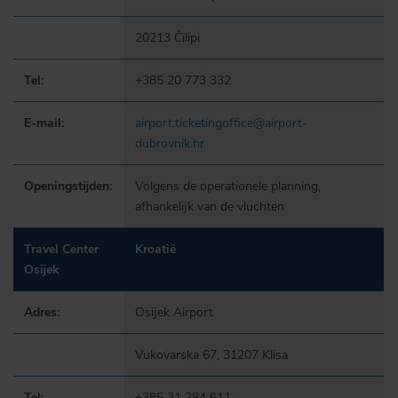
20213 Čilipi
Tel:
+385 20 773 332
E-mail:
airport.ticketingoffice@airport-
dubrovnik.hr
Openingstijden:
Volgens de operationele planning,
afhankelijk van de vluchten
Travel Center
Kroatië
Osijek
Adres:
Osijek Airport
Vukovarska 67, 31207 Klisa
Tel:
+385 31 284 611