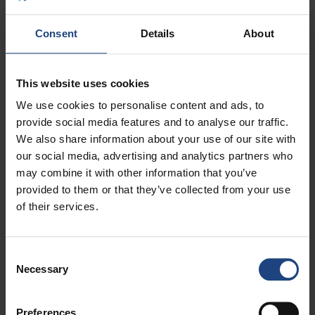
08007 Barcelona
Consent
Details
About
Tel:
+34 934 875 775
Fax:
+34 934 880 121
This website uses cookies
We use cookies to personalise content and ads, to
E-mail:
spain@croatiaairlines.hr
provide social media features and to analyse our traffic.
We also share information about your use of our site with
Openingstijden:
maan - vrij: 9 - 14 / 15 - 17
our social media, advertising and analytics partners who
may combine it with other information that you’ve
Bratislava
Slowakije
provided to them or that they’ve collected from your use
of their services.
Verkoop agent:
Blue Sky Travel
Adres:
1. poschodie, Postova 1
Consent
Necessary
Selection
811 06 Bratislava
Preferences