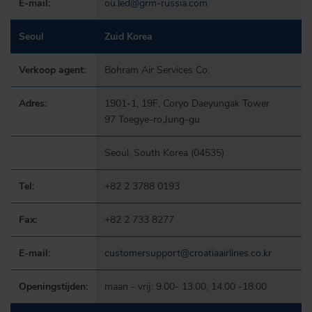
E-mail:
ou.led@grm-russia.com
Seoul
Zuid Korea
Verkoop agent:
Bohram Air Services Co.
Adres:
1901-1, 19F, Coryo Daeyungak Tower
97 Toegye-ro,Jung-gu
Seoul, South Korea (04535)
Tel:
+82 2 3788 0193
Fax:
+82 2 733 8277
E-mail:
customersupport@croatiaairlines.co.kr
Openingstijden:
maan - vrij: 9.00- 13.00, 14.00 -18.00