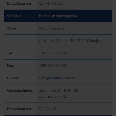
Betaalkaarten:
CA, VI, AX, DC
Sarajevo
Bosnië en Herzegovina
Adres:
Airport Sarajevo
Ul. Khurta Schorka 36, 71 210 Sarajevo
Tel:
+387 33 789 600
Fax:
+387 33 789 602
E-mail:
sjjto@croatiaairlines.hr
Openingstijden:
maan - vrij: 5 – 6, 9 – 16
zat - zon 5 – 6.30
Betaalkaarten:
DC, CA, VI