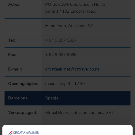
Adres:
PO Box 104-056, Lincoln North
Suite 1 / 182 Lincoln Road,
Henderson, Auckland, NZ
Tel:
+ 64 9 837 9897
Fax:
+ 64 9 837 9898
E-mail:
croatiaairlines@cttravel.co.nz
Openingstijden:
maan - vrij: 9 - 17.30
Barcelona
Spanje
Verkoop agent:
Global Representacion Turistica GRT
Adres:
Rambla de Catalunya, 61 5º 3ª