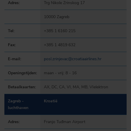
Adres:
Trg Nikole Zrinskog 17
10000 Zagreb
Tel:
+385 1 6160 215
Fax:
+385 1 4819 632
E-mail:
posl.zrinjevac@croatiaairlines.hr
Openingstijden:
maan - vrij: 8 - 16
Betaalkaarten:
AX, DC, CA, VI, MA, MB, VIelektron
Zagreb -
Kroatië
luchthaven
Adres:
Franjo Tuđman Airport