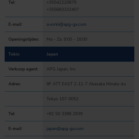
Tel:
+35542220879
+355683332407
E-mail:
a.vorkii@apg-ga.com
Openingstijden:
Ma - Za: 9:00 - 18:00
Tokio
Japan
Verkoop agent:
APG Japan, Inc.
Adres:
8F ATT EAST 2-11-7 Akasaka Minato-ku
Tokyo 107-0052
Tel:
+81 50 3388 2939
E-mail:
japan@apg-ga.com