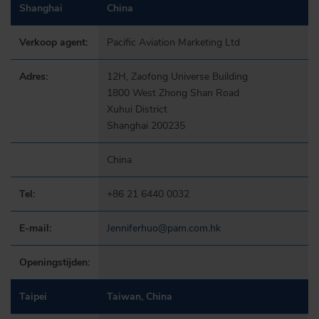
Shanghai
China
Verkoop agent:
Pacific Aviation Marketing Ltd
Adres:
12H, Zaofong Universe Building
1800 West Zhong Shan Road
Xuhui District
Shanghai 200235
China
Tel:
+86 21 6440 0032
E-mail:
Jenniferhuo@pam.com.hk
Openingstijden:
Taipei
Taiwan, China