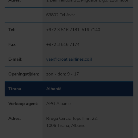
Adres:
1 Ben Yehuda St., Migdalor blgd. 12th floor
63802 Tel Aviv
Tel:
+972 3 516 7181, 516 7140
Fax:
+972 3 516 7174
E-mail:
yael@croatiaairlines.co.il
Openingstijden:
zon - don: 9 - 17
Tirana
Albanië
Verkoop agent:
APG Albanië
Adres:
Rruga Cerciz Topulli nr. 22,
1006 Tirana, Albanië