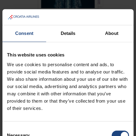
De zomer 2026
Lezen
Consent
Details
About
This website uses cookies
Alle passagiers, ongeacht het type of de klasse van de
We use cookies to personalise content and ads, to
vlucht, ontvangen een persoonlijk exemplaar van ons
provide social media features and to analyse our traffic.
reismagazine CROATIA. In het reismagazine presenteren
We also share information about your use of our site with
we door middel van tekst en foto’s, de schoonheden, het
our social media, advertising and analytics partners who
cultureel en historisch erfgoed van Kroatie, andere
may combine it with other information that you’ve
buitenlandse bestemmingen van Croatia Airlines, maar ook
provided to them or that they’ve collected from your use
vele andere interessante en leuke tema’s.
of their services.
Een geprinte versie van het tijdschrift kan u terugvinden in
alle Croatia Airlines vliegtuigen en kantoren.
Consent
Necessary