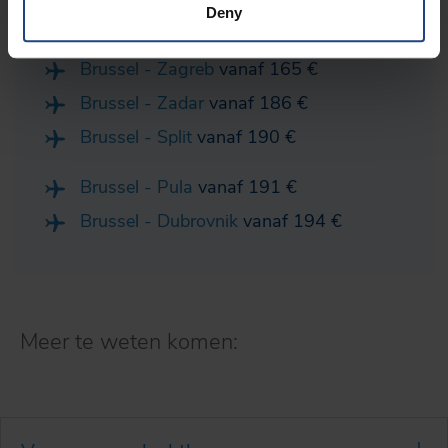
Deny
Aanbiedingen:
Brussel - Zagreb
vanaf 165 €
Brussel - Zadar
vanaf 186 €
Brussel - Split
vanaf 190 €
Brussel - Pula
vanaf 191 €
Brussel - Dubrovnik
vanaf 194 €
Meer te weten komen: