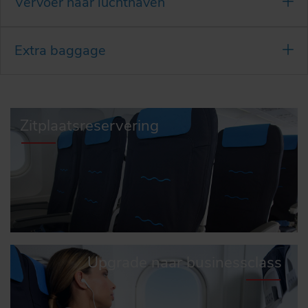
Vervoer naar luchthaven
Extra baggage
Zitplaatsreservering
Upgrade naar businessclass