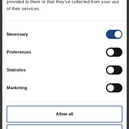
Alliance frequent flyer programma
provided to them or that they’ve collected from your use
of their services.
Consent
Necessary
Selection
Preferences
Statistics
Marketing
Vluchten vanuit Brussel
Allow all