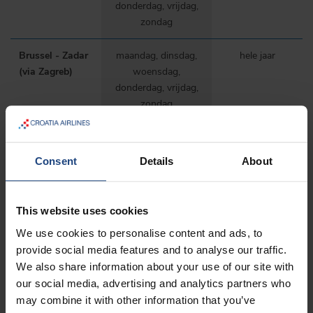
donderdag, vrijdag,
zondag
Brussel - Zadar
maandag, dinsdag,
hele jaar
(via Zagreb)
woensdag,
donderdag, vrijdag,
zondag
Dienstregeling kan worden gewijzigd.
Consent
Details
About
Steeds in onze prijs inbegrepen:
This website uses cookies
Snack en drank
We use cookies to personalise content and ads, to
reismagazine CROATIA
provide social media features and to analyse our traffic.
We also share information about your use of our site with
Web-check-in of check-in op de luchthaven
our social media, advertising and analytics partners who
Sparen van Miles / Miles & More of een ander Star
may combine it with other information that you’ve