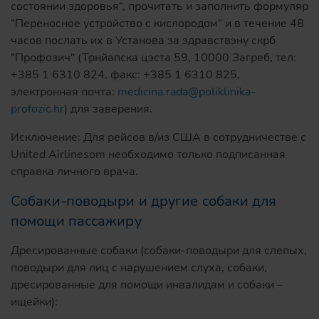
состоянии здоровья“, прочитать и заполнить формуляр
“Переносное устройство с кислородом“ и в течение 48
часов послать их в Установа за здравствэну скрб
"Профозич" (Трнйапска цэста 59, 10000 Загреб, тел:
+385 1 6310 824, факс: +385 1 6310 825,
электронная почта:
medicina.rada@poliklinika-
profozic.hr
) для заверения.
Исключение: Для рейсов в/из США в сотрудничестве с
United Airlinesom необходимо только подписанная
справка личного врача.
Собаки-поводыри и другие собаки для
помощи пассажиру
Дресированные собаки (собаки-поводыри для слепых,
поводыри для лиц с нарушением слуха, собаки,
дресированные для помощи инвалидам и собаки –
ищейки):