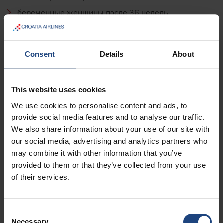
беременные женщины после 36 недель
беременности
Consent
Details
About
This website uses cookies
Special Assistance (MEDIF) Form
We use cookies to personalise content and ads, to
provide social media features and to analyse our traffic.
We also share information about your use of our site with
Формуляр надо послать в Установа за здравствэну
our social media, advertising and analytics partners who
скрб "Профозич" (Трнйапска цэста 59, 10000 Загреб,
may combine it with other information that you’ve
тел: +385 1 6310 824, факс: +385 1 6310 825,
provided to them or that they’ve collected from your use
электронная почта:
medicina.rada@poliklinika-
of their services.
profozic.hr
) для заверения. Заполненный и заверенный
формуляр необходимо предъявить при покупке
авиабилета и регистрации на рейс (check-in).
Consent
Necessary