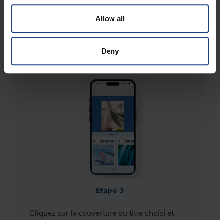
Etape 2
Allow all
Accédez aux journaux électroniques dans
l'application et sélectionnez les titres que vous
Deny
souhaitez télécharger.
Etape 3
Cliquez sur la couverture du titre choisi et