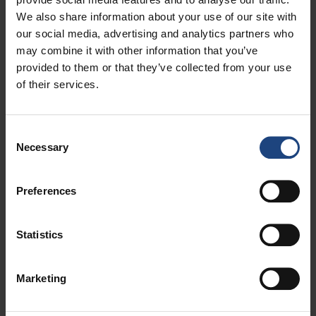
We also share information about your use of our site with
our social media, advertising and analytics partners who
may combine it with other information that you’ve
Etape 1
provided to them or that they’ve collected from your use
of their services.
Téléchargez l'application mobile Croatia
Airlines sur votre smartphone depuis l'iTunes
App Store ou le Google Play Store.
Consent
Necessary
Selection
Preferences
Statistics
Marketing